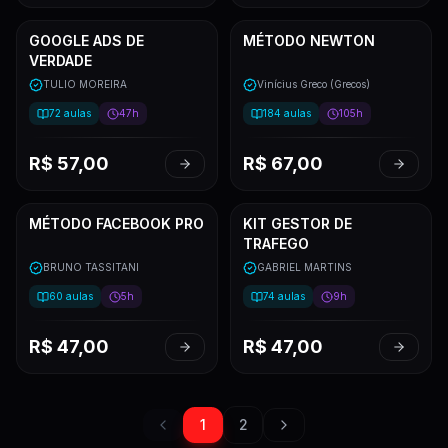
GOOGLE ADS DE
MÉTODO NEWTON
NOVO
VERDADE
TULIO MOREIRA
Vinícius Greco (Grecos)
72
aulas
47h
184
aulas
105h
R$
57,00
R$
67,00
MÉTODO FACEBOOK PRO
KIT GESTOR DE
TRAFEGO
BRUNO TASSITANI
GABRIEL MARTINS
60
aulas
5h
74
aulas
9h
R$
47,00
R$
47,00
1
2