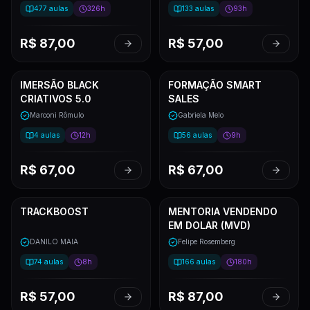
477
aulas
326h
133
aulas
93h
R$
87,00
R$
57,00
IMERSÃO BLACK
FORMAÇÃO SMART
CRIATIVOS 5.0
SALES
Marconi Rômulo
Gabriela Melo
4
aulas
12h
56
aulas
9h
R$
67,00
R$
67,00
TRACKBOOST
MENTORIA VENDENDO
EM DOLAR (MVD)
DANILO MAIA
Felipe Rosemberg
74
aulas
8h
166
aulas
180h
R$
57,00
R$
87,00