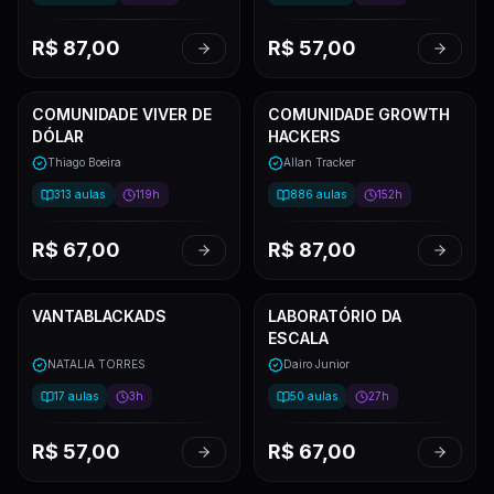
R$
87,00
R$
57,00
COMUNIDADE VIVER DE
COMUNIDADE GROWTH
DÓLAR
HACKERS
Thiago Boeira
Allan Tracker
313
aulas
119h
886
aulas
152h
R$
67,00
R$
87,00
VANTABLACKADS
LABORATÓRIO DA
ESCALA
NATALIA TORRES
Dairo Junior
17
aulas
3h
50
aulas
27h
R$
57,00
R$
67,00