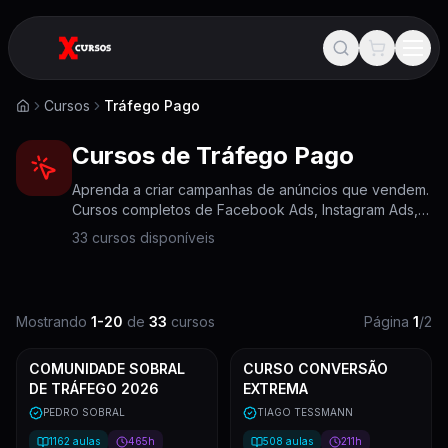
Cursos
Tráfego Pago
Home
Cursos de
Tráfego Pago
Aprenda a criar campanhas de anúncios que vendem.
Cursos completos de Facebook Ads, Instagram Ads,
Google Ads, TikTok Ads e YouTube Ads. Do básico
33 cursos disponíveis
ao avançado, com estratégias para escalar e otimizar
resultados.
Mostrando
1
-
20
de
33
cursos
Página
1
/
2
COMUNIDADE SOBRAL
CURSO CONVERSÃO
DE TRÁFEGO 2026
EXTREMA
PEDRO SOBRAL
TIAGO TESSMANN
1162
aulas
465h
508
aulas
211h