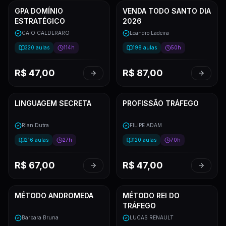
GPA DOMÍNIO
VENDA TODO SANTO DIA
ESTRATÉGICO
2026
CAIO CALDERARO
Leandro Ladeira
320
aulas
114h
198
aulas
50h
R$
47,00
R$
87,00
LINGUAGEM SECRETA
PROFISSÃO TRÁFEGO
NOVO
Rian Dutra
FILIPE ADAM
216
aulas
27h
120
aulas
70h
R$
67,00
R$
47,00
MÉTODO ANDROMEDA
MÉTODO REI DO
NOVO
TRÁFEGO
Barbara Bruna
LUCAS RENAULT